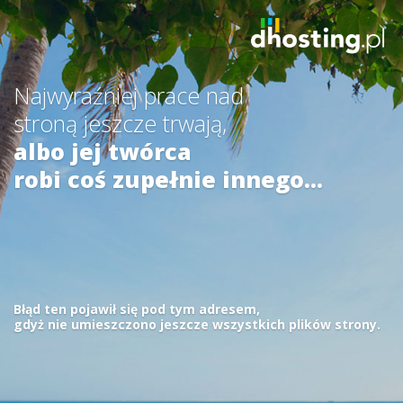
Najwyraźniej prace nad
stroną jeszcze trwają,
albo jej twórca
robi coś zupełnie innego...
Błąd ten pojawił się pod tym adresem,
gdyż nie umieszczono jeszcze wszystkich plików strony.